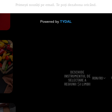
Ardei proaspăt
de soi
DESCHIDE
INSTRUMENTUL DE
RON
/
RO
SELECTARE A
REGIUNII ȘI LIMBII
OFERTE - Hot