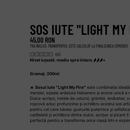
SOS IUTE "LIGHT MY 
45,00 RON
TVA INCLUS. TRANSPORTUL ESTE CALCULAT LA FINALIZAREA COMENZII.
(
0
)
Nivel iuțeală:
mediu spre intens 🌶️🌶️🌶️
+
Gramaj: 200ml
🔥
Sosul iute "Light My Fire"
este combinația ideală
merelor, iuțeala ardeiului Habanero și aroma unică a 
Dulce-acrișor,
notele de usturoi, ghimbir, ienibahar, c
roșcovă aduc profunzime și echilibru acestui sos arti
pentru cei care iubesc gusturile puternice și sofistic
catifelată și echilibrul dintre dulce, acrișor și picant î
perfectă pentru a transforma orice masă într-o exper