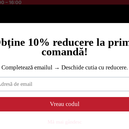
0 – 16:00
Dulceaţă de
ardei iute
Sos
iute