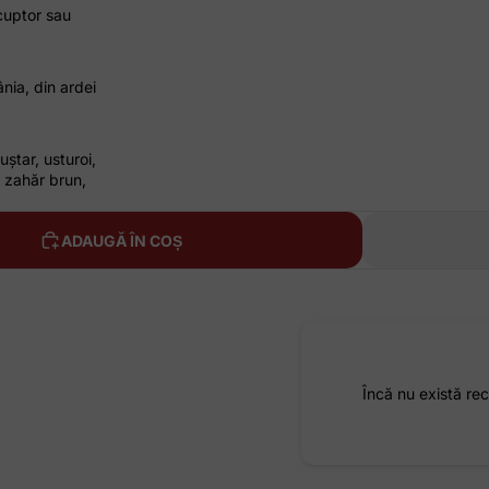
 cuptor sau
nia, din ardei
ștar, usturoi,
, zahăr brun,
ADAUGĂ ÎN COȘ
Încă nu există rec