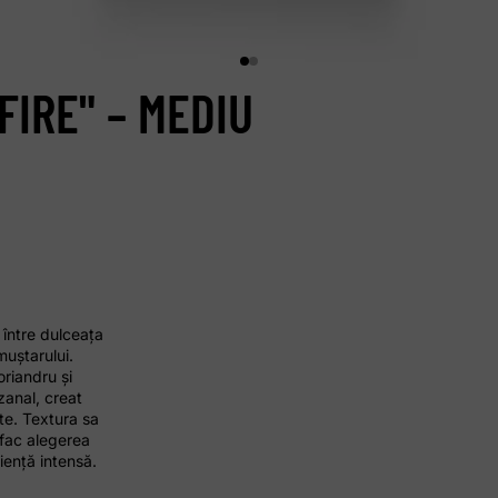
FIRE" – MEDIU
 între dulceața
muștarului.
oriandru și
zanal, creat
ate. Textura sa
l fac alegerea
iență intensă.