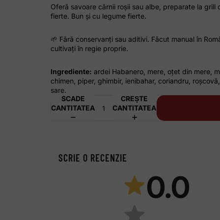
Oferă savoare cărnii roșii sau albe, preparate la grill
fierte. Bun și cu legume fierte.
🌱 Fără conservanți sau aditivi. Făcut manual în Româ
cultivați în regie proprie.
Ingrediente:
ardei Habanero, mere, oțet din mere, mu
chimen, piper, ghimbir, ienibahar, coriandru, roșcovă
sare.
SCADE
CREȘTE
CANTITATEA
CANTITATEA
SCRIE O RECENZIE
0.0