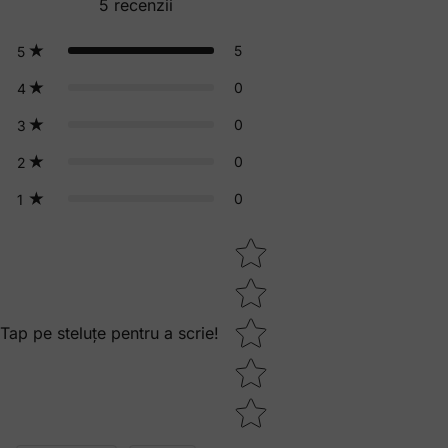
5
recenzii
5
5
0
4
0
3
0
2
0
1
Star rating
Tap pe steluțe pentru a scrie!