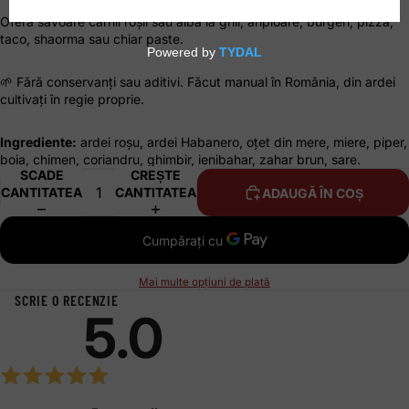
Oferă savoare cărnii roșii sau albă la grill, aripioare, burgeri, pizza,
taco, shaorma sau chiar paste.
🌱 Fără conservanți sau aditivi. Făcut manual în România, din ardei
cultivați în regie proprie.
Ingrediente:
ardei roșu, ardei Habanero, oțet din mere, miere, piper,
boia, chimen, coriandru, ghimbir, ienibahar, zahar brun, sare.
SCADE
CREȘTE
CANTITATEA
CANTITATEA
ADAUGĂ ÎN COȘ
Mai multe opțiuni de plată
SCRIE O RECENZIE
5.0