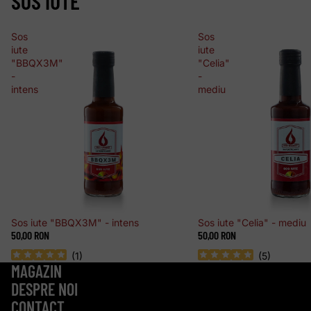
SOS IUTE
Sos
Sos
iute
iute
"BBQX3M"
"Celia"
-
-
intens
mediu
Sos iute "BBQX3M" - intens
Sos iute "Celia" - mediu
50,00 RON
50,00 RON
(
1
)
(
5
)
MAGAZIN
DESPRE NOI
CONTACT