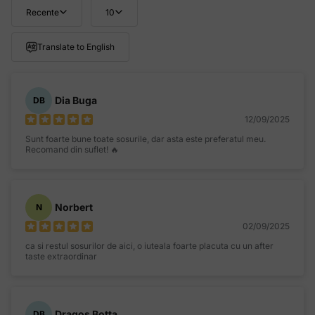
Recente
10
Translate to English
Dia Buga
DB
12/09/2025
Sunt foarte bune toate sosurile, dar asta este preferatul meu.
Recomand din suflet! 🔥
Norbert
N
02/09/2025
ca si restul sosurilor de aici, o iuteala foarte placuta cu un after
taste extraordinar
Dragos Botta
DB