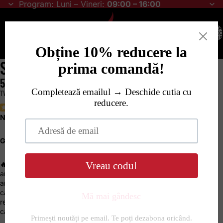
Program: Luni – Vineri:
09:00 – 16:00
TOTA
ARTICO
ÎN COȘ
SOS IUTE "CELIA" - MEDIU
50,00 RON
TVA INCLUS. TRANSPORTUL ESTE CALCULAT LA FINALIZAREA COMENZII.
(
5
)
Nivel iuțeală:
mediu 🌶️🌶️🌶️
Gramaj: 200ml
🔥 Sosul iute "Celia"
, un mix surprinzător de ardei Habanero și
ardei roșu, îndulcit natural cu miere și zahăr brun, și îmbogățit cu
arome fine de ghimbir, coriandru, ienibahar, chimen și boia. Textura
catifelată și gustul complex îmbină perfect dulceața cu iuțeala,
rezultând un sos deosebit, potrivit atât pentru pasionații de picant,
cât și pentru cei care caută savoare autentică în preparate.