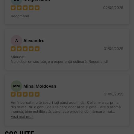
02/09/2025
Recomand
Alexandru
A
01/09/2025
Minunat!
Nu e doar un sos iute, e o experiență culinară. Recomand!
Mihai Moldovan
MM
31/08/2025
Am încercat multe sosuri iuți până acum, dar Celia m-a surprins
din prima. Nu e genul de iute care doar arde și gata – are o aromă
intensă, bine echilibrată, care face orice fel de mâncare mai
interesant. Îmi place că se simte gustul natural de ardei, iar iuțeala
Vezi mai mult
e exact cât trebuie: prezentă, dar nu agresivă. Recomand!