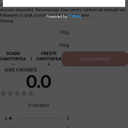
⚠️
Atenție:
Acesta este un produs proaspăt și se vinde în limita
stocului disponibil. Recomandat doar pentru iubitorii de senzații tari.
Folosește cu grijă și protejează-te la manipulare.
Gramaj
100g
500g
SCADE
CREȘTE
CANTITATEA
CANTITATEA
STOC EPUIZAT
SCRIE O RECENZIE
0.0
0
recenzii
0
5