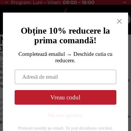
Program: Luni – Vineri:
09:00 – 16:00
TOTA
ARTICO
ÎN COȘ
MIX ARDEI – "HOT MIX"
32,00 RON
TVA INCLUS. TRANSPORTUL ESTE CALCULAT LA FINALIZAREA COMENZII.
(
0
)
Îți prezentăm
Hot Mix
– un amestec exploziv de ardei extrem de
iuți, selecționați în toate culorile curcubeului. Fiecare bucată trece
de
1.000.000 SHU
, aducându-ți nu doar intensitate, ci și o varietate
spectaculoasă de arome și forme.
✅
Iuțeală garantată
– toți ardeii din mix depășesc 1.000.000 SHU
✅
Varietate colorată
– roșii, galbeni, portocalii, ciocolatii
✅
Arome exotice
– fructate, citrice sau afumate, în funcție de soi
✅
Utilizare versatilă
– sosuri artizanale, pudre picante, murături sau
preparate gourmet