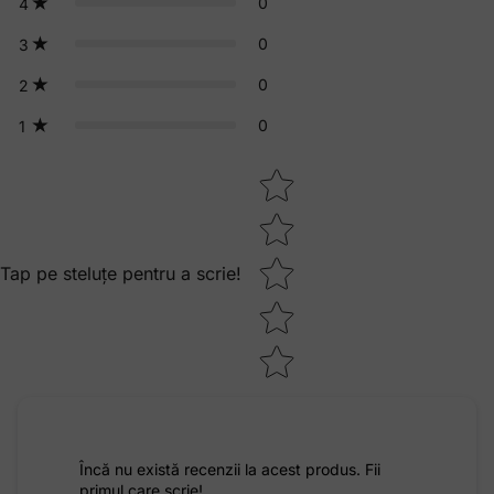
0
4
0
3
0
2
0
1
Star rating
Tap pe steluțe pentru a scrie!
Încă nu există recenzii la acest produs. Fii
primul care scrie!