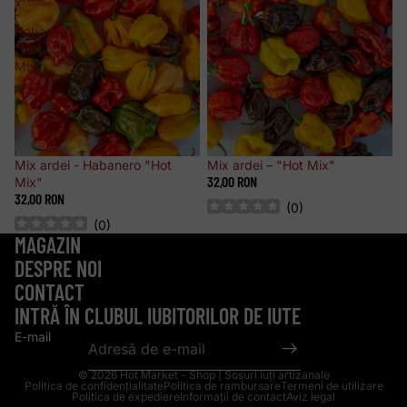
-
–
Habanero
"Hot
"Hot
Mix"
Mix"
Stoc epuizat
Mix ardei - Habanero "Hot
Stoc epuizat
Mix ardei – "Hot Mix"
32,00 RON
Mix"
32,00 RON
(
0
)
(
0
)
MAGAZIN
DESPRE NOI
CONTACT
INTRĂ ÎN CLUBUL IUBITORILOR DE IUTE
E-mail
© 2026
Hot Market - Shop | Sosuri iuți artizanale
Politica de confidențialitate
Politica de rambursare
Termeni de utilizare
Politica de expediere
Informații de contact
Aviz legal